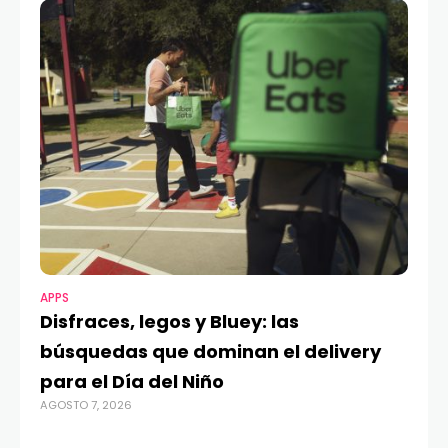
APPS
MO
Disfraces, legos y Bluey: las
G
búsquedas que dominan el delivery
c
para el Día del Niño
c
AGOSTO 7, 2026
in
AGO