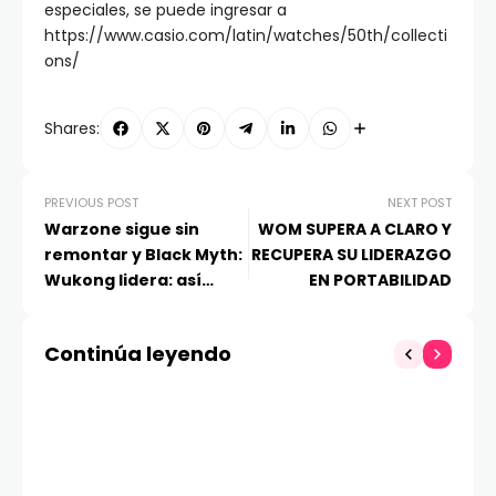
especiales, se puede ingresar a
https://www.casio.com/latin/watches/50th/collecti
ons/
Shares:
PREVIOUS POST
NEXT POST
Warzone sigue sin
WOM SUPERA A CLARO Y
remontar y Black Myth:
RECUPERA SU LIDERAZGO
Wukong lidera: así
EN PORTABILIDAD
quedó lo más
descargado de
Continúa leyendo
PlayStation en agosto