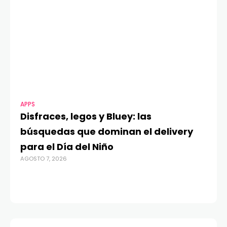
APPS
MO
Disfraces, legos y Bluey: las
G
búsquedas que dominan el delivery
c
para el Día del Niño
c
AGOSTO 7, 2026
in
AGO