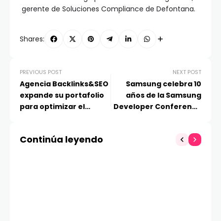
gerente de Soluciones Compliance de Defontana.
Shares:
PREVIOUS POST
NEXT POST
Agencia Backlinks&SEO
Samsung celebra 10
expande su portafolio
años de la Samsung
para optimizar el
Developer Conference
posicionamiento digital
y destaca la innovación
en Chile y
basada en IA en la
Continúa leyendo
Latinoamérica
edición de 2024