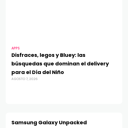
APPS
MOTO
Disfraces, legos y Bluey: las
Gil
búsquedas que dominan el delivery
con
para el Día del Niño
cam
AGOSTO 7, 2026
inst
AGOSTO
Samsung Galaxy Unpacked