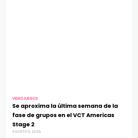
VIDEOJUEGOS
TE
Se aproxima la última semana de la
Má
fase de grupos en el VCT Americas
Re
Stage 2
di
AGOSTO 5, 2026
AGO