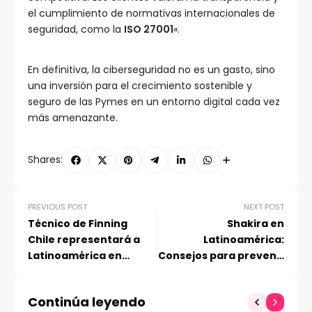
el cumplimiento de normativas internacionales de
seguridad, como la
ISO 27001
«.
En definitiva, la ciberseguridad no es un gasto, sino
una inversión para el crecimiento sostenible y
seguro de las Pymes en un entorno digital cada vez
más amenazante.
Shares:
PREVIOUS POST
NEXT POST
Técnico de Finning
Shakira en
Chile representará a
Latinoamérica:
Latinoamérica en
Consejos para prevenir
competencia
estafas al adquirir tus
internacional de
entradas
Continúa leyendo
Caterpillar