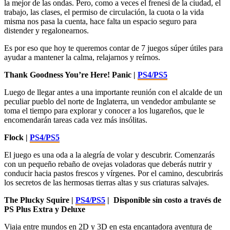
hasta tarde. Ahora toca volver «a la realidad» y afrontar el 2025 con
la mejor de las ondas. Pero, como a veces el frenesí de la ciudad, el
trabajo, las clases, el permiso de circulación, la cuota o la vida
misma nos pasa la cuenta, hace falta un espacio seguro para
distender y regalonearnos.
Es por eso que hoy te queremos contar de 7 juegos súper útiles para
ayudar a mantener la calma, relajarnos y reírnos.
Thank Goodness You’re Here! Panic |
PS4/PS5
Luego de llegar antes a una importante reunión con el alcalde de un
peculiar pueblo del norte de Inglaterra, un vendedor ambulante se
toma el tiempo para explorar y conocer a los lugareños, que le
encomendarán tareas cada vez más insólitas.
Flock |
PS4/PS5
El juego es una oda a la alegría de volar y descubrir. Comenzarás
con un pequeño rebaño de ovejas voladoras que deberás nutrir y
conducir hacia pastos frescos y vírgenes. Por el camino, descubrirás
los secretos de las hermosas tierras altas y sus criaturas salvajes.
The Plucky Squire |
PS4/PS5
|
Disponible sin costo a través de
PS Plus Extra y Deluxe