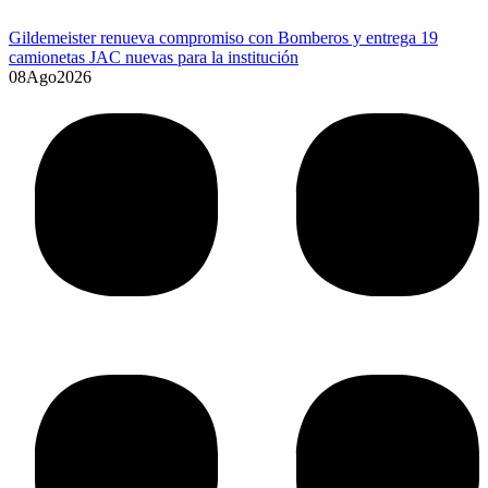
Disfraces, legos y Bluey: las búsquedas que dominan el delivery
para el Día del Niño
08
Ago
2026