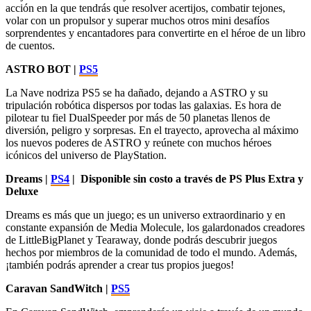
Viaja entre mundos en 2D y 3D en esta encantadora aventura de
acción en la que tendrás que resolver acertijos, combatir tejones,
volar con un propulsor y superar muchos otros mini desafíos
sorprendentes y encantadores para convertirte en el héroe de un libro
de cuentos.
ASTRO BOT |
PS5
La Nave nodriza PS5 se ha dañado, dejando a ASTRO y su
tripulación robótica dispersos por todas las galaxias. Es hora de
pilotear tu fiel DualSpeeder por más de 50 planetas llenos de
diversión, peligro y sorpresas. En el trayecto, aprovecha al máximo
los nuevos poderes de ASTRO y reúnete con muchos héroes
icónicos del universo de PlayStation.
Dreams |
PS4
|
Disponible sin costo a través de PS Plus Extra y
Deluxe
Dreams es más que un juego; es un universo extraordinario y en
constante expansión de Media Molecule, los galardonados creadores
de LittleBigPlanet y Tearaway, donde podrás descubrir juegos
hechos por miembros de la comunidad de todo el mundo. Además,
¡también podrás aprender a crear tus propios juegos!
Caravan SandWitch |
PS5