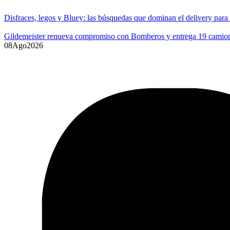
Disfraces, legos y Bluey: las búsquedas que dominan el delivery para
Gildemeister renueva compromiso con Bomberos y entrega 19 camione
08
Ago
2026