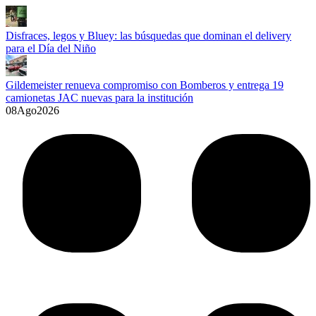
Disfraces, legos y Bluey: las búsquedas que dominan el delivery
para el Día del Niño
Gildemeister renueva compromiso con Bomberos y entrega 19
camionetas JAC nuevas para la institución
08
Ago
2026