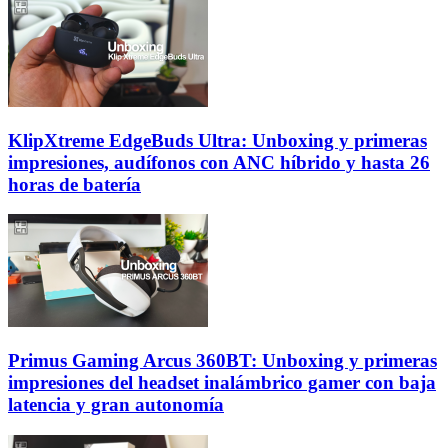
KlipXtreme EdgeBuds Ultra: Unboxing y primeras
impresiones, audífonos con ANC híbrido y hasta 26
horas de batería
Primus Gaming Arcus 360BT: Unboxing y primeras
impresiones del headset inalámbrico gamer con baja
latencia y gran autonomía