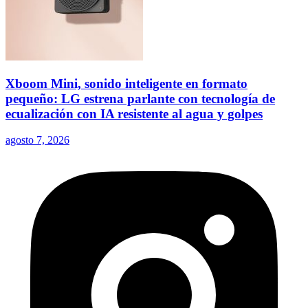
Xboom Mini, sonido inteligente en formato
pequeño: LG estrena parlante con tecnología de
ecualización con IA resistente al agua y golpes
agosto 7, 2026