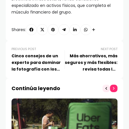
especializado en activos físicos, que completa el
músculo financiero del grupo.
Shares:
PREVIOUS POST
NEXT POST
Cinco consejos de un
Más ahorrativos, más
experto para dominar
seguros y más flexibles:
la fotografía con los
revisa todas las
nuevos HUAWEI Pura 80
ventajas de los
Ultra y HUAWEI Pura 80
calefones de tiro
Continúa leyendo
Pro
forzado de Midea