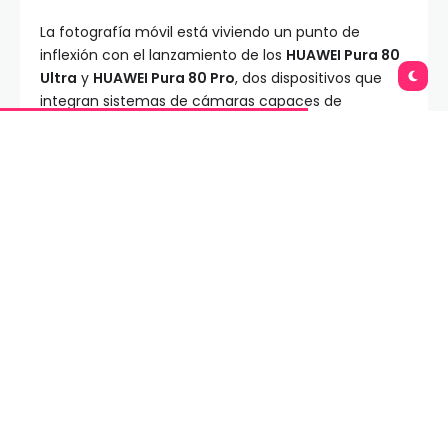
La fotografía móvil está viviendo un punto de
inflexión con el lanzamiento de los
HUAWEI Pura 80
Ultra
y
HUAWEI Pura 80 Pro
, dos dispositivos que
integran sistemas de cámaras capaces de
competir directamente con equipos profesionales.
El
HUAWEI Pura 80 Ultra
sobresale por su
cámara
HDR de Ultra Iluminación con rango dinámico de
16 EV
, la más avanzada en un smartphone, y su
innovadora
Cámara Telefoto Dual Alternable,
que
combina un telefoto de 50 MP con zoom óptico de
3.7x y un súper telefoto de 12.5 MP con 9.4x,
alcanzando además un zoom digital de 100x. A esto,
se suma la
Cámara Ultra Chroma
, capaz de
capturar 1.5 millones de canales espectrales para
lograr colores tan reales como los percibe el ojo
humano.