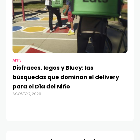
APPS
MO
Disfraces, legos y Bluey: las
G
búsquedas que dominan el delivery
c
para el Día del Niño
c
AGOSTO 7, 2026
in
AGO