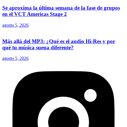
Se aproxima la última semana de la fase de grupos
en el VCT Americas Stage 2
agosto 5, 2026
Más allá del MP3: ¿Qué es el audio Hi-Res y por
qué tu música suena diferente?
agosto 5, 2026