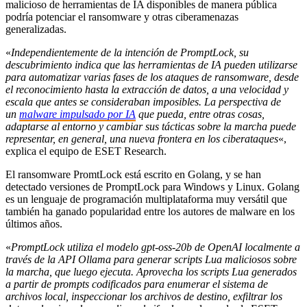
malicioso de herramientas de IA disponibles de manera pública
podría potenciar el ransomware y otras ciberamenazas
generalizadas.
«
Independientemente de la intención de PromptLock, su
descubrim
iento indica que las herramientas de IA pueden utilizarse
para automatizar varias fases de los ataques de ransomware, desde
el reconocimiento hasta la extracción de datos, a una velocidad y
escala que antes se consideraban imposibles. La perspectiva de
un
malware impulsado por IA
que pueda, entre otras cosas,
adaptarse al entorno y cambiar sus tácticas sobre la marcha puede
representar, en general, una nueva frontera en los ciberataques
«,
explica el equipo de ESET Research.
El ransomware PromtLock está escrito en Golang, y se han
detectado versiones de PromptLock para Windows y Linux. Golang
es un lenguaje de programación multiplataforma muy versátil que
también ha ganado popularidad entre los autores de malware en los
últimos años.
«
PromptLock utiliza el modelo gpt-oss-20b de OpenAI localmente a
través de la API Ollama para generar scripts
Lua maliciosos sobre
la marcha, que luego ejecuta. Aprovecha los scripts Lua generados
a partir de prompts codificados para enumerar el sistema de
archivos local, inspeccionar los archivos de destino, exfiltrar los