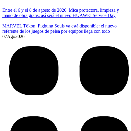
Entre el 6 y el 8 de agosto de 2026: Mica protectora, limpieza y
mano de obra gratis: así será el nuevo HUAWEI Service Day
MARVEL Tōkon: Fighting Souls ya está disponible: el nuevo
referente de los juegos de pelea por equipos llega con todo
07
Ago
2026