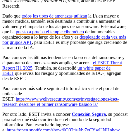
datos seleccionados y realizar el cifrado
«, aclaran desde ESET
Research.
Dado que
todos los tipos de amenazas utilizan
la IA en mayor o
menor medida, también está destinada a contribuir a aumentar el
volumen y el impacto de los ataques de ransomware. Este malware,
que ha
puesto a prueba el temple cibernético
de innumerables
organizaciones a lo largo de los años y es
desplegado cada vez más
por grupos APT
, para ESET es muy probable que siga creciendo de
la mano de la IA.
Para conocer las últimas tendencias en la escena del ransomware y
el panorama de amenazas más amplio, se acerca
el ESET Threat
Report H1 2025
. También, se desarrolló
un white paper de
ESET
que revisa los riesgos y oportunidades de la IA.», agregan
desde ESET.
Para conocer más sobre seguridad informática visite el portal de
noticias de
ESET:
https://www.welivesecurity.com/es/investigaciones/eset-
research-descubre-el-primer-ransomware-basado-ia/
Por otro lado, ESET invita a conocer
Conexión Segura
, su podcast
para saber qué está ocurriendo en el mundo de la seguridad
informática. Para escucharlo ingrese
a:
https://open.spotify.com/show/0Q32tisjNy7eCYwUNHphcw