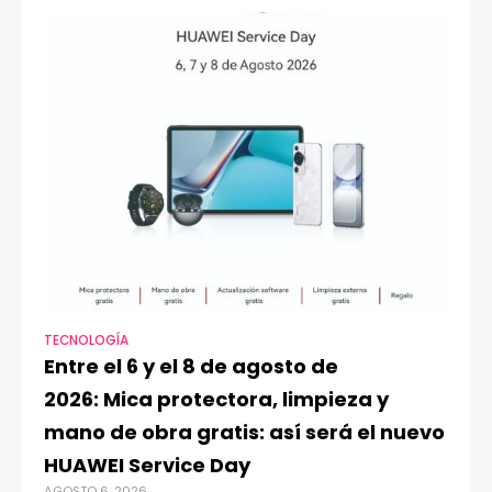
TECNOLOGÍA
VI
Entre el 6 y el 8 de agosto de
MA
2026: Mica protectora, limpieza y
di
mano de obra gratis: así será el nuevo
ju
HUAWEI Service Day
t
AGOSTO 6, 2026
AG