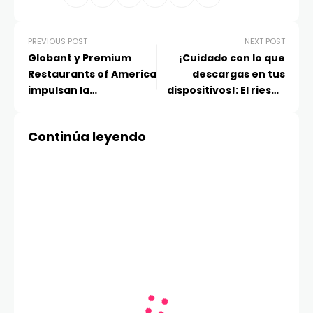
PREVIOUS POST
NEXT POST
Globant y Premium
¡Cuidado con lo que
Restaurants of America
descargas en tus
impulsan la
dispositivos!: El riesgo
transformación digital
de instalar aplicaciones
de Starbucks en
de dudosa procedencia
Continúa leyendo
Centroamérica