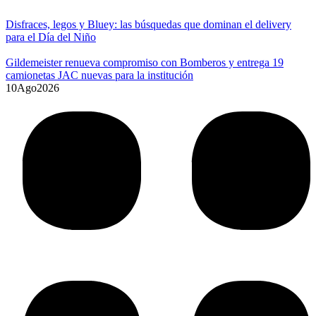
Disfraces, legos y Bluey: las búsquedas que dominan el delivery
para el Día del Niño
Gildemeister renueva compromiso con Bomberos y entrega 19
camionetas JAC nuevas para la institución
10
Ago
2026