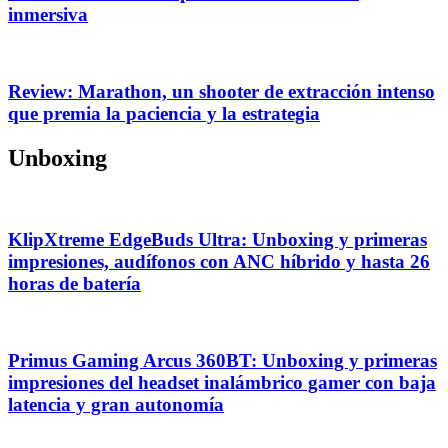
inmersiva
Review: Marathon, un shooter de extracción intenso
que premia la paciencia y la estrategia
Unboxing
KlipXtreme EdgeBuds Ultra: Unboxing y primeras
impresiones, audífonos con ANC híbrido y hasta 26
horas de batería
Primus Gaming Arcus 360BT: Unboxing y primeras
impresiones del headset inalámbrico gamer con baja
latencia y gran autonomía