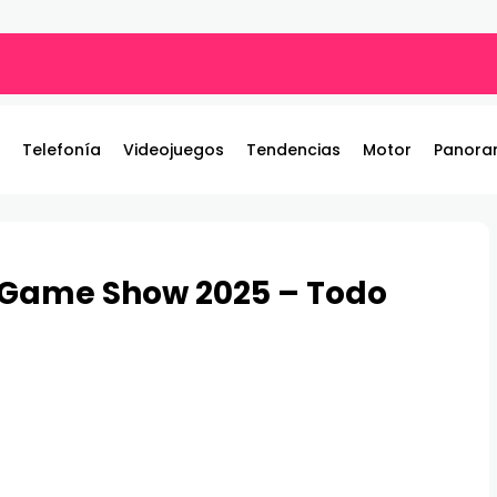
ros y entrega 19 camionetas JAC nuevas para la institución
Telefonía
Videojuegos
Tendencias
Motor
Panora
 Game Show 2025 – Todo