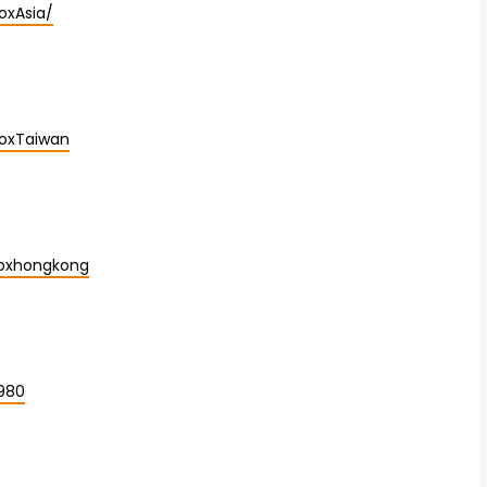
oxAsia/
oxTaiwan
oxhongkong
2980