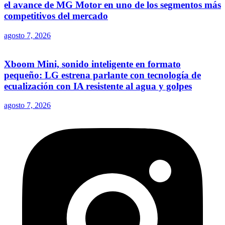
el avance de MG Motor en uno de los segmentos más
competitivos del mercado
agosto 7, 2026
Xboom Mini, sonido inteligente en formato
pequeño: LG estrena parlante con tecnología de
ecualización con IA resistente al agua y golpes
agosto 7, 2026