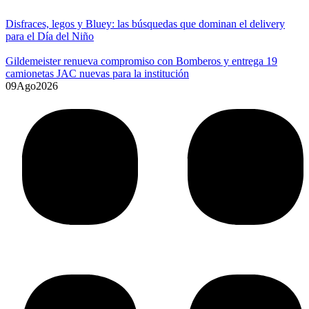
Disfraces, legos y Bluey: las búsquedas que dominan el delivery
para el Día del Niño
Gildemeister renueva compromiso con Bomberos y entrega 19
camionetas JAC nuevas para la institución
09
Ago
2026