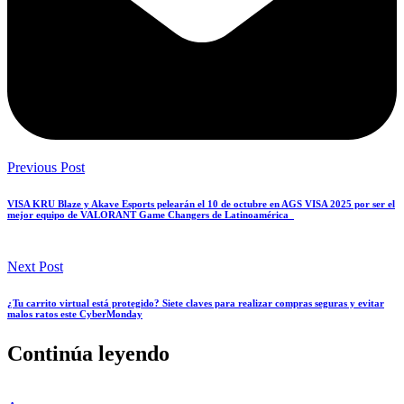
Previous Post
VISA KRU Blaze y Akave Esports pelearán el 10 de octubre en AGS VISA 2025 por ser el
mejor equipo de VALORANT Game Changers de Latinoamérica
Next Post
¿Tu carrito virtual está protegido? Siete claves para realizar compras seguras y evitar
malos ratos este CyberMonday
Continúa leyendo