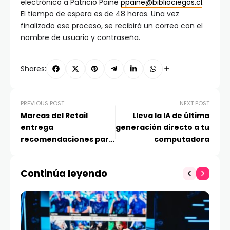
electrónico a Patricio Paine
ppaine@bibliociegos.cl
.
El tiempo de espera es de 48 horas. Una vez
finalizado ese proceso, se recibirá un correo con el
nombre de usuario y contraseña.
Shares:
PREVIOUS POST
NEXT POST
Marcas del Retail
Lleva la IA de última
entrega
generación directo a tu
recomendaciones para
computadora
un Cyber Monday 2025
seguro
Continúa leyendo