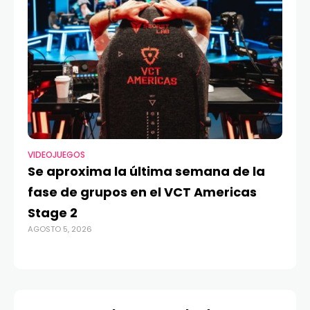
VIDEOJUEGOS
TE
Se aproxima la última semana de la
Má
fase de grupos en el VCT Americas
Re
Stage 2
di
AGOSTO 5, 2026
AGO