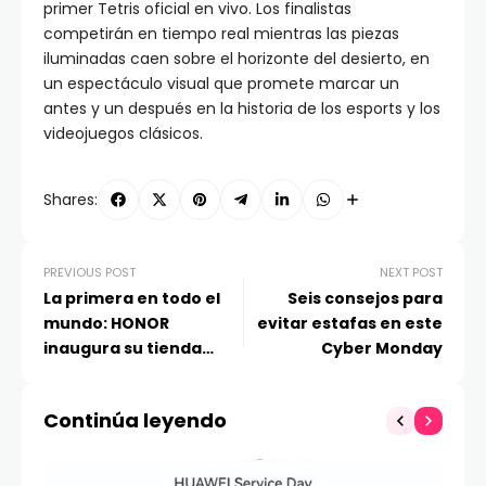
primer Tetris oficial en vivo. Los finalistas
competirán en tiempo real mientras las piezas
iluminadas caen sobre el horizonte del desierto, en
un espectáculo visual que promete marcar un
antes y un después en la historia de los esports y los
videojuegos clásicos.
Shares:
PREVIOUS POST
NEXT POST
La primera en todo el
Seis consejos para
mundo: HONOR
evitar estafas en este
inaugura su tienda
Cyber Monday
ALPHA Store para
potenciar su
Continúa leyendo
ecosistema de
dispositivos con IA