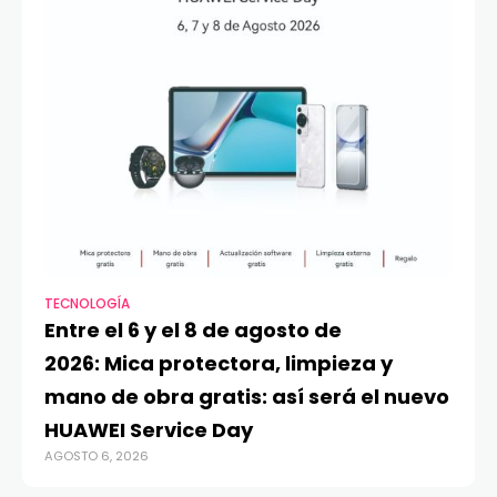
TECNOLOGÍA
VI
Entre el 6 y el 8 de agosto de
MA
2026: Mica protectora, limpieza y
di
mano de obra gratis: así será el nuevo
ju
HUAWEI Service Day
t
AGOSTO 6, 2026
AG