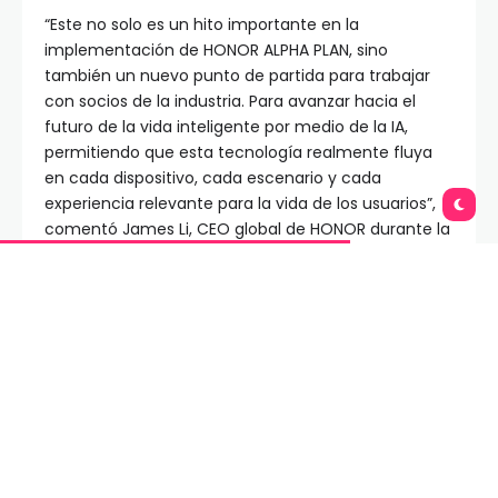
“Este no solo es un hito importante en la
implementación de HONOR ALPHA PLAN, sino
también un nuevo punto de partida para trabajar
con socios de la industria. Para avanzar hacia el
futuro de la vida inteligente por medio de la IA,
permitiendo que esta tecnología realmente fluya
en cada dispositivo, cada escenario y cada
experiencia relevante para la vida de los usuarios”,
comentó James Li, CEO global de HONOR durante la
apertura de la tienda.
Inspirándose en el paisaje distintivo de la bahía de
Shenzhen, HONOR ALPHA Store tiene un entorno
abierto y relajante, que combina a la perfección
tecnología avanzada con un diseño centrado en el
ser humano. Cada detalle refleja la filosofía de
HONOR de armonizar la innovación con la cultura.