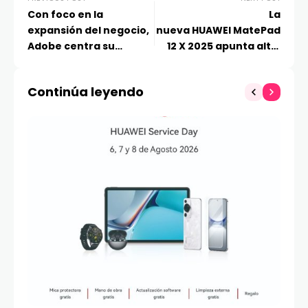
Con foco en la
La
expansión del negocio,
nueva HUAWEI MatePad
Adobe centra su
12 X 2025 apunta alto:
estrategia de IA en
pantalla PaperMatte,
Chile bajo la dirección
M-Pencil Pro y potencia
Continúa leyendo
de Sofía Arrambide
mejorada