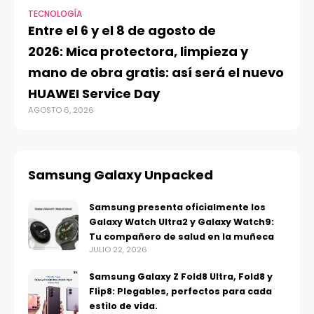
TECNOLOGÍA
VI
Entre el 6 y el 8 de agosto de
MA
2026: Mica protectora, limpieza y
di
mano de obra gratis: así será el nuevo
ju
HUAWEI Service Day
t
AGOSTO 6, 2026
AG
Samsung Galaxy Unpacked
Samsung presenta oficialmente los
Galaxy Watch Ultra2 y Galaxy Watch9:
Tu compañero de salud en la muñeca
JULIO 22, 2026
Samsung Galaxy Z Fold8 Ultra, Fold8 y
Flip8: Plegables, perfectos para cada
estilo de vida.