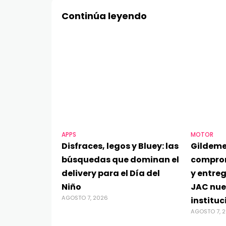
Continúa leyendo
APPS
MOTOR
Disfraces, legos y Bluey: las
Gildeme
búsquedas que dominan el
compro
delivery para el Día del
y entre
Niño
JAC nue
AGOSTO 7, 2026
instituc
AGOSTO 7, 