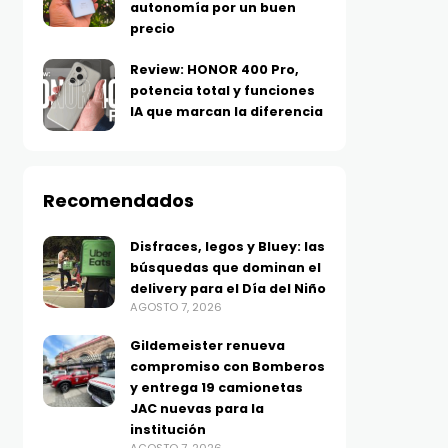
autonomía por un buen
precio
Review: HONOR 400 Pro,
potencia total y funciones
IA que marcan la diferencia
Recomendados
Disfraces, legos y Bluey: las
búsquedas que dominan el
TECNOLOGÍA
TECNOLOGÍA
Xboom Mini, sonido
Huawei se suma a los D
delivery para el Día del Niño
AGOSTO 7, 2026
inteligente en formato
Dobles de Mercado Libr
pequeño: LG estrena
con buenísimos
Gildemeister renueva
compromiso con Bomberos
parlante con tecnología de
descuentos en tecnolo
y entrega 19 camionetas
AGOSTO 7, 2026
ecualización con IA
JAC nuevas para la
resistente al agua y golpes
institución
AGOSTO 7, 2026