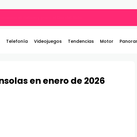
ros y entrega 19 camionetas JAC nuevas para la institución
Telefonía
Videojuegos
Tendencias
Motor
Panora
nsolas en enero de 2026