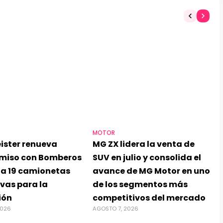
MOTOR
ister renueva
MG ZX lidera la venta de
miso con Bomberos
SUV en julio y consolida el
ga 19 camionetas
avance de MG Motor en uno
vas para la
de los segmentos más
ión
competitivos del mercado
2026
AGOSTO 7, 2026