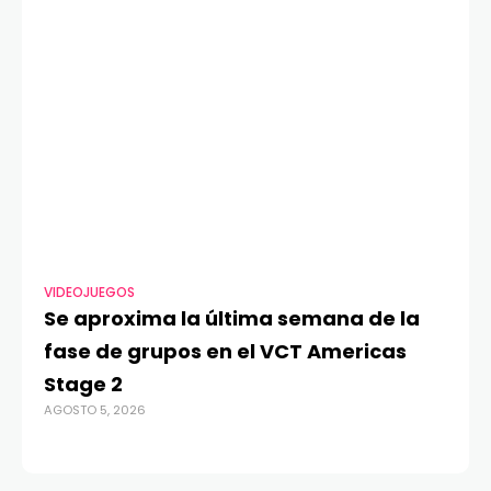
VIDEOJUEGOS
TE
Se aproxima la última semana de la
Má
fase de grupos en el VCT Americas
Re
Stage 2
di
AGOSTO 5, 2026
AGO