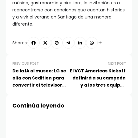
música, gastronomía y aire libre, la invitación es a
reencontrarse con canciones que cuentan historias
y a vivir el verano en Santiago de una manera
diferente.
Shares:
PREVIOUS POST
NEXT POST
De la IA al museo: LG se
El VCT Americas Kickoff
alía con Sedition para
definirá a su campeón
convertir el televisor
y a los tres equipos
en una galería de arte
clasificados que
digital
estarán en el Masters
Continúa leyendo
Santiago 2026