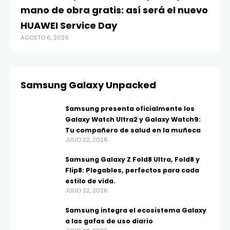
mano de obra gratis: así será el nuevo
ju
HUAWEI Service Day
t
AGOSTO 6, 2026
AG
Samsung Galaxy Unpacked
Samsung presenta oficialmente los
Galaxy Watch Ultra2 y Galaxy Watch9:
Tu compañero de salud en la muñeca
JULIO 22, 2026
Samsung Galaxy Z Fold8 Ultra, Fold8 y
Flip8: Plegables, perfectos para cada
estilo de vida.
JULIO 22, 2026
Samsung integra el ecosistema Galaxy
a las gafas de uso diario