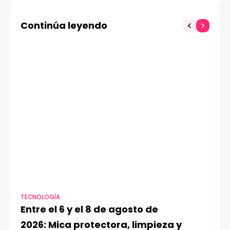
de Samsung hasta la
Data Science &
fecha
Machine Learning
Continúa leyendo
TECNOLOGÍA
VI
Entre el 6 y el 8 de agosto de
MA
2026: Mica protectora, limpieza y
di