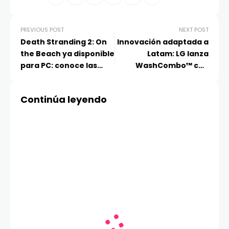
PREVIOUS POST
NEXT POST
Death Stranding 2: On
Innovación adaptada a
the Beach ya disponible
Latam: LG lanza
para PC: conoce las
WashCombo™ con
mejoras y nuevas
sistema de lavado y
características de este
secado integral en un
Continúa leyendo
port
sólo paso