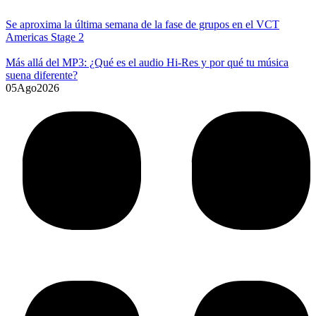
Se aproxima la última semana de la fase de grupos en el VCT
Americas Stage 2
Más allá del MP3: ¿Qué es el audio Hi-Res y por qué tu música
suena diferente?
05
Ago
2026