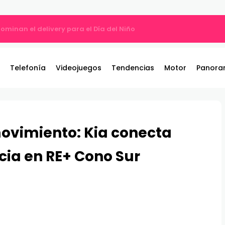
ros y entrega 19 camionetas JAC nuevas para la institución
Telefonía
Videojuegos
Tendencias
Motor
Panora
movimiento: Kia conecta
cia en RE+ Cono Sur