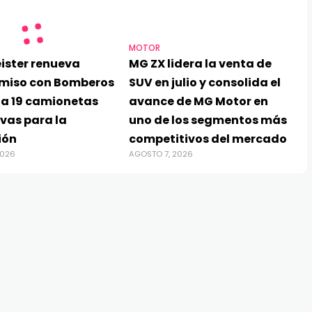
MOTOR
ister renueva
MG ZX lidera la venta de
miso con Bomberos
SUV en julio y consolida el
ga 19 camionetas
avance de MG Motor en
vas para la
uno de los segmentos más
ión
competitivos del mercado
2026
AGOSTO 7, 2026