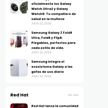
oficialmente los Galaxy
Watch Ultra2 y Galaxy
Watch9: Tu compañero de
salud en la muñeca
JULIO 22, 2026
Samsung Galaxy Z Fold8
Ultra, Fold8 y Flip8:
Plegables, perfectos para
cada estilo de vida.
JULIO 22, 2026
Samsung integra el
ecosistema Galaxy a las
gafas de uso diario
JULIO 22, 2026
Red Hat
Ver más
Red Hat lanza la comunidad