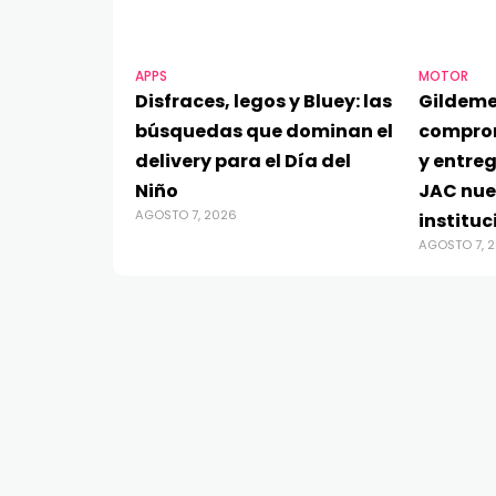
APPS
MOTOR
Disfraces, legos y Bluey: las
Gildeme
búsquedas que dominan el
compro
delivery para el Día del
y entre
Niño
JAC nue
AGOSTO 7, 2026
instituc
AGOSTO 7, 