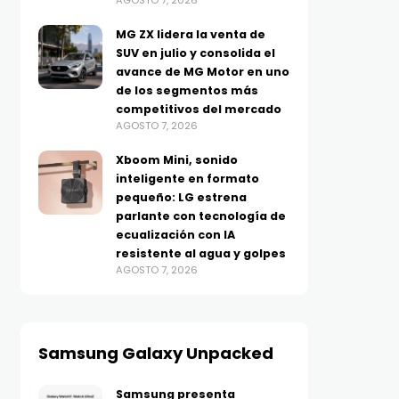
AGOSTO 7, 2026
MG ZX lidera la venta de
SUV en julio y consolida el
avance de MG Motor en uno
de los segmentos más
competitivos del mercado
AGOSTO 7, 2026
Xboom Mini, sonido
inteligente en formato
pequeño: LG estrena
parlante con tecnología de
ecualización con IA
resistente al agua y golpes
AGOSTO 7, 2026
Samsung Galaxy Unpacked
Samsung presenta