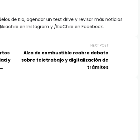
los de Kia, agendar un test drive y revisar más noticias
@kiachile en Instagram y /KiaChile en Facebook.
NEXT POST
ertos
Alza de combustible reabre debate
dad y
sobre teletrabajo y digitalización de
trámites