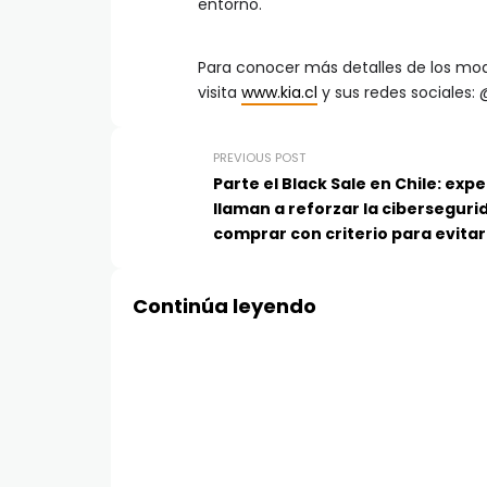
entorno.
Para conocer más detalles de los mode
visita
www.kia.cl
y sus redes sociales: 
PREVIOUS POST
Parte el Black Sale en Chile: exp
llaman a reforzar la ciberseguri
comprar con criterio para evitar
fraudes
Continúa leyendo