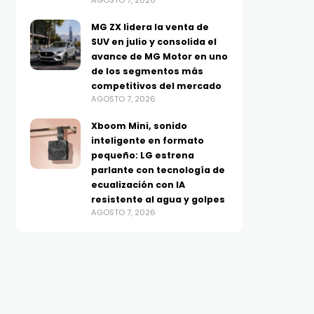
AGOSTO 7, 2026
MG ZX lidera la venta de
SUV en julio y consolida el
avance de MG Motor en uno
de los segmentos más
competitivos del mercado
AGOSTO 7, 2026
Xboom Mini, sonido
inteligente en formato
pequeño: LG estrena
parlante con tecnología de
ecualización con IA
resistente al agua y golpes
AGOSTO 7, 2026