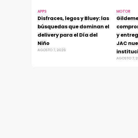
APPS
MOTOR
Disfraces, legos y Bluey: las
Gildeme
búsquedas que dominan el
compro
delivery para el Día del
y entre
Niño
JAC nue
AGOSTO 7, 2026
instituc
AGOSTO 7, 