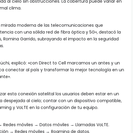
da al cielo sin obstrucciones. La cobertura puede variar en
 mal clima.
 mirada moderna de las telecomunicaciones que
encia con una sólida red de fibra óptica y 5G», destacó la
, Romina Garrido, subrayando el impacto en la seguridad
s.
Büchi, explicó: «con Direct to Cell marcamos un antes y un
sca conectar al país y transformar la mejor tecnología en un
ante».
lizar esta conexión satelital los usuarios deben estar en un
ta despejada al cielo; contar con un dispositivo compatible,
oaming y VoLTE en la configuración de tu equipo.
 → Redes móviles → Datos móviles → Llamadas VoLTE.
ción → Redes móviles → Roaming de datos.