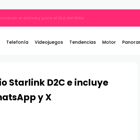
ros y entrega 19 camionetas JAC nuevas para la institución
Telefonía
Videojuegos
Tendencias
Motor
Panora
io Starlink D2C e incluye
hatsApp y X