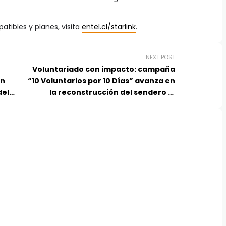
tibles y planes, visita
entel.cl/starlink
.
NEXT POST
Voluntariado con impacto: campaña
on
“10 Voluntarios por 10 Días” avanza en
del
la reconstrucción del sendero al
mirador Base Torres