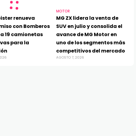
MOTOR
ister renueva
MG ZX lidera la venta de
miso con Bomberos
SUV en julio y consolida el
ga 19 camionetas
avance de MG Motor en
vas para la
uno de los segmentos más
ión
competitivos del mercado
2026
AGOSTO 7, 2026