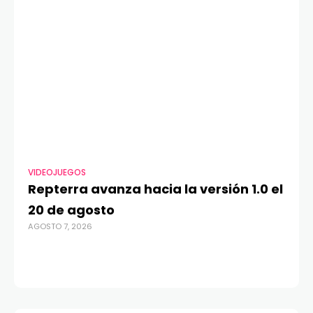
VIDEOJUEGOS
TEL
Repterra avanza hacia la versión 1.0 el
20
20 de agosto
a
AGOSTO 7, 2026
la
AGO