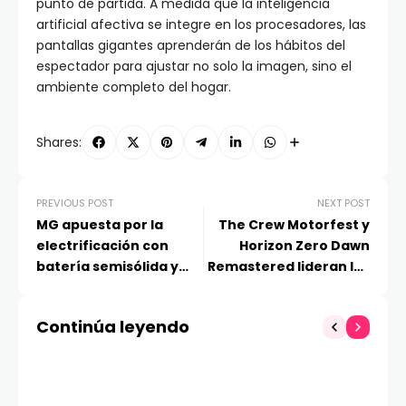
punto de partida. A medida que la inteligencia
artificial afectiva se integre en los procesadores, las
pantallas gigantes aprenderán de los hábitos del
espectador para ajustar no solo la imagen, sino el
ambiente completo del hogar.
Shares:
PREVIOUS POST
NEXT POST
MG apuesta por la
The Crew Motorfest y
electrificación con
Horizon Zero Dawn
batería semisólida y
Remastered lideran los
tecnología híbrida
juegos que llegan a
avanzada
PlayStation Plus Extra y
Continúa leyendo
Deluxe en abril