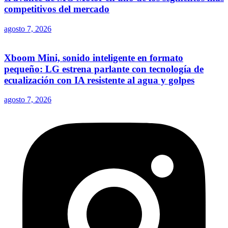
competitivos del mercado
agosto 7, 2026
Xboom Mini, sonido inteligente en formato
pequeño: LG estrena parlante con tecnología de
ecualización con IA resistente al agua y golpes
agosto 7, 2026