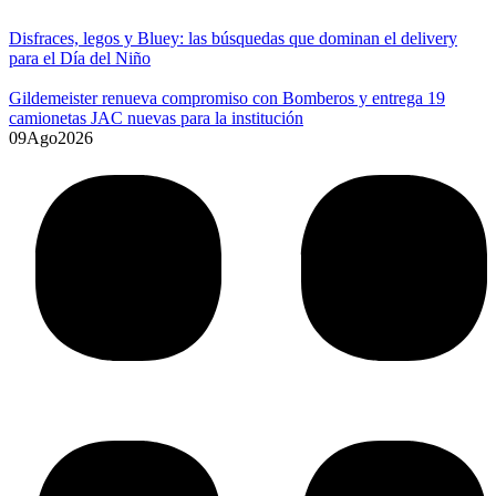
Disfraces, legos y Bluey: las búsquedas que dominan el delivery
para el Día del Niño
Gildemeister renueva compromiso con Bomberos y entrega 19
camionetas JAC nuevas para la institución
09
Ago
2026