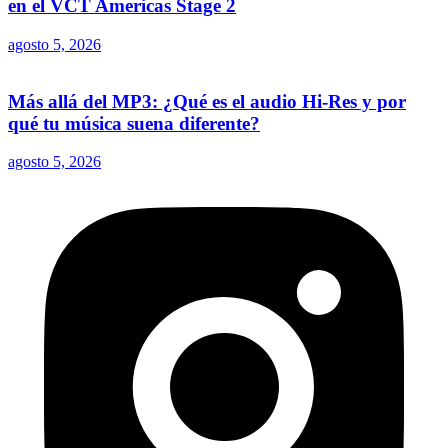
en el VCT Americas Stage 2
agosto 5, 2026
Más allá del MP3: ¿Qué es el audio Hi-Res y por
qué tu música suena diferente?
agosto 5, 2026