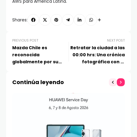
AWS para América Latina.
Shares:
PREVIOUS POST
NEXT POST
Mazda Chile es
Retratar la ciudad a las
reconocida
00:00 hrs: Una crónica
globalmente por su
fotográfica con el
crecimiento y
Xiaomi 17 Ultra
destacada gestión en
Continúa leyendo
el posicionamiento de
Marca