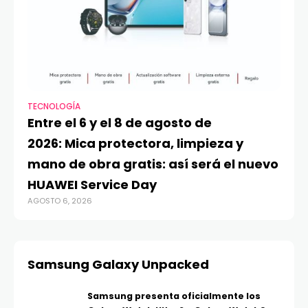
TECNOLOGÍA
VI
Entre el 6 y el 8 de agosto de
MA
2026: Mica protectora, limpieza y
di
mano de obra gratis: así será el nuevo
ju
HUAWEI Service Day
t
AGOSTO 6, 2026
AG
Samsung Galaxy Unpacked
Samsung presenta oficialmente los