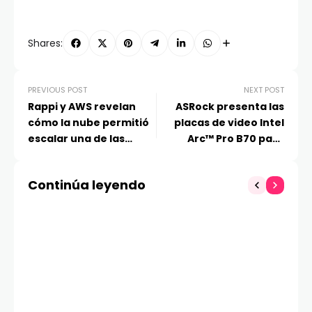
Shares:
PREVIOUS POST
NEXT POST
Rappi y AWS revelan
ASRock presenta las
cómo la nube permitió
placas de video Intel
escalar una de las
Arc™ Pro B70 para
mayores super-apps
estaciones de trabajo
de Latinoamérica
profesionales
Continúa leyendo