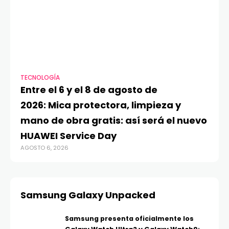
TECNOLOGÍA
VI
Entre el 6 y el 8 de agosto de
MA
2026: Mica protectora, limpieza y
di
mano de obra gratis: así será el nuevo
ju
HUAWEI Service Day
t
AGOSTO 6, 2026
AG
Samsung Galaxy Unpacked
Samsung presenta oficialmente los