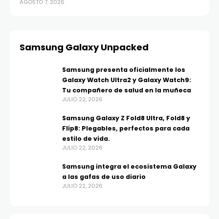
AGOSTO 7, 2026
AGO
Samsung Galaxy Unpacked
Samsung presenta oficialmente los
Galaxy Watch Ultra2 y Galaxy Watch9:
Tu compañero de salud en la muñeca
JULIO 22, 2026
Samsung Galaxy Z Fold8 Ultra, Fold8 y
Flip8: Plegables, perfectos para cada
estilo de vida.
JULIO 22, 2026
Samsung integra el ecosistema Galaxy
a las gafas de uso diario
JULIO 22, 2026