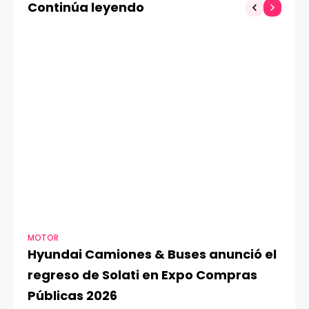
Continúa leyendo
MOTOR
TE
Hyundai Camiones & Buses anunció el
A
regreso de Solati en Expo Compras
G
Públicas 2026
O