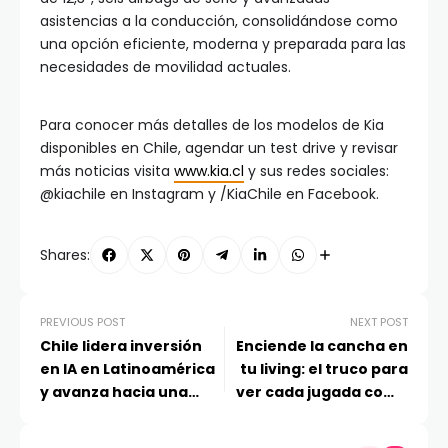
asistencias a la conducción, consolidándose como
una opción eficiente, moderna y preparada para las
necesidades de movilidad actuales.
Para conocer más detalles de los modelos de Kia
disponibles en Chile, agendar un test drive y revisar
más noticias visita
www.kia.cl
y sus redes sociales:
@kiachile en Instagram y /KiaChile en Facebook.
Shares:
PREVIOUS POST
NEXT POST
Chile lidera inversión
Enciende la cancha en
en IA en Latinoamérica
tu living: el truco para
y avanza hacia una
ver cada jugada como
nueva etapa de
si estuvieras en
optimización
primera fila del estadio