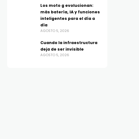
Los moto g evolucionan:
más batería, IA y funciones
inteligentes para el día a
día
AGOSTO 5, 2026
Cuando la infraestructura
deja de ser invisible
AGOSTO 5, 2026