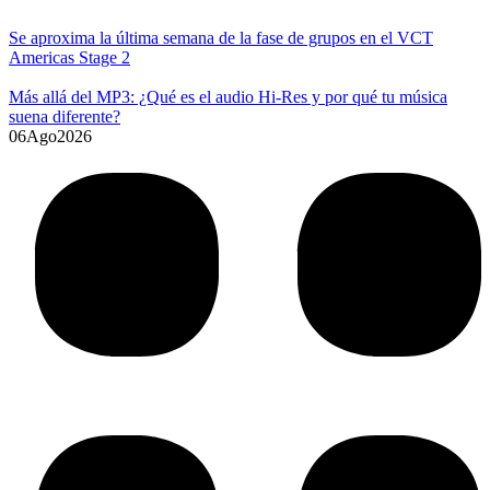
Se aproxima la última semana de la fase de grupos en el VCT
Americas Stage 2
Más allá del MP3: ¿Qué es el audio Hi-Res y por qué tu música
suena diferente?
06
Ago
2026