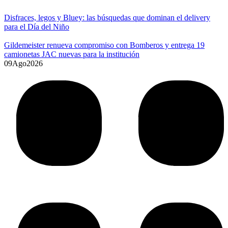
Disfraces, legos y Bluey: las búsquedas que dominan el delivery
para el Día del Niño
Gildemeister renueva compromiso con Bomberos y entrega 19
camionetas JAC nuevas para la institución
09
Ago
2026