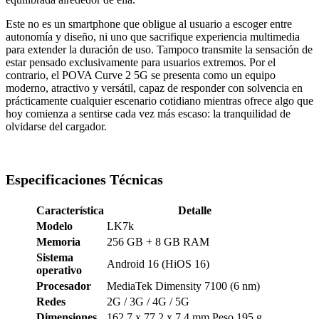
Este no es un smartphone que obligue al usuario a escoger entre
autonomía y diseño, ni uno que sacrifique experiencia multimedia
para extender la duración de uso. Tampoco transmite la sensación de
estar pensado exclusivamente para usuarios extremos. Por el
contrario, el POVA Curve 2 5G se presenta como un equipo
moderno, atractivo y versátil, capaz de responder con solvencia en
prácticamente cualquier escenario cotidiano mientras ofrece algo que
hoy comienza a sentirse cada vez más escaso: la tranquilidad de
olvidarse del cargador.
Especificaciones Técnicas
Característica
Detalle
Modelo
LK7k
Memoria
256 GB + 8 GB RAM
Sistema
Android 16 (HiOS 16)
operativo
Procesador
MediaTek Dimensity 7100 (6 nm)
Redes
2G / 3G / 4G / 5G
Dimensiones
162.7 x 77.2 x 7.4 mm Peso 195 g