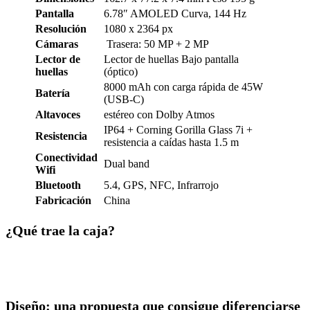
Pantalla
6.78″ AMOLED Curva, 144 Hz
Resolución
1080 x 2364 px
Cámaras
Trasera: 50 MP + 2 MP
Lector de
Lector de huellas Bajo pantalla
huellas
(óptico)
8000 mAh con carga rápida de 45W
Batería
(USB-C)
Altavoces
estéreo con Dolby Atmos
IP64 + Corning Gorilla Glass 7i +
Resistencia
resistencia a caídas hasta 1.5 m
Conectividad
Dual band
Wifi
Bluetooth
5.4, GPS, NFC, Infrarrojo
Fabricación
China
¿Qué trae la caja?
Diseño: una propuesta que consigue diferenciarse