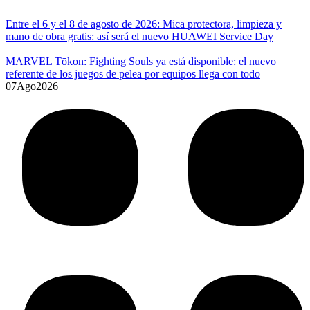
Entre el 6 y el 8 de agosto de 2026: Mica protectora, limpieza y
mano de obra gratis: así será el nuevo HUAWEI Service Day
MARVEL Tōkon: Fighting Souls ya está disponible: el nuevo
referente de los juegos de pelea por equipos llega con todo
07
Ago
2026