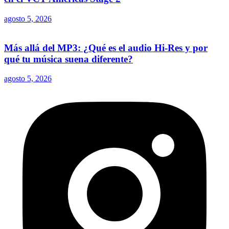
agosto 5, 2026
Más allá del MP3: ¿Qué es el audio Hi-Res y por
qué tu música suena diferente?
agosto 5, 2026