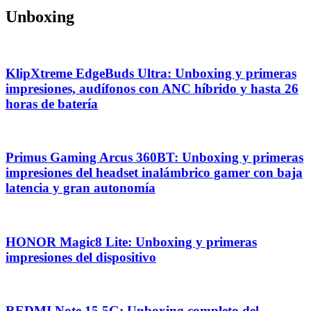
Unboxing
KlipXtreme EdgeBuds Ultra: Unboxing y primeras
impresiones, audífonos con ANC híbrido y hasta 26
horas de batería
Primus Gaming Arcus 360BT: Unboxing y primeras
impresiones del headset inalámbrico gamer con baja
latencia y gran autonomía
HONOR Magic8 Lite: Unboxing y primeras
impresiones del dispositivo
REDMI Note 15 5G: Unboxing completo del