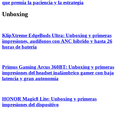
que premia la paciencia y la estrategia
Unboxing
KlipXtreme EdgeBuds Ultra: Unboxing y primeras
impresiones, audífonos con ANC híbrido y hasta 26
horas de batería
Primus Gaming Arcus 360BT: Unboxing y primeras
impresiones del headset inalámbrico gamer con baja
latencia y gran autonomía
HONOR Magic8 Lite: Unboxing y primeras
impresiones del dispositivo