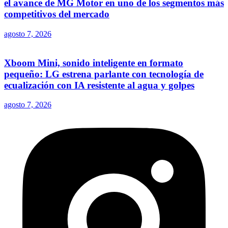
el avance de MG Motor en uno de los segmentos más
competitivos del mercado
agosto 7, 2026
Xboom Mini, sonido inteligente en formato
pequeño: LG estrena parlante con tecnología de
ecualización con IA resistente al agua y golpes
agosto 7, 2026