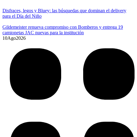
Disfraces, legos y Bluey: las búsquedas que dominan el delivery
para el Día del Niño
Gildemeister renueva compromiso con Bomberos y entrega 19
camionetas JAC nuevas para la institución
10
Ago
2026