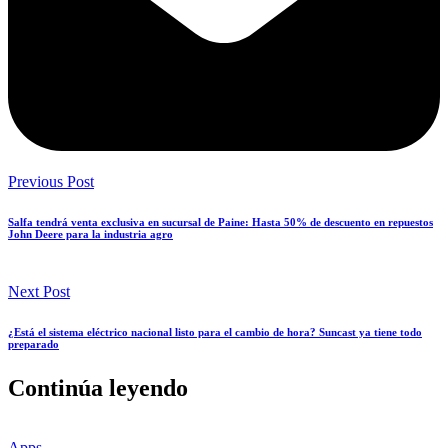
Previous Post
Salfa tendrá venta exclusiva en sucursal de Paine: Hasta 50% de descuento en repuestos
John Deere para la industria agro
Next Post
¿Está el sistema eléctrico nacional listo para el cambio de hora? Suncast ya tiene todo
preparado
Continúa leyendo
Apps