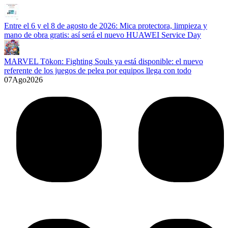
Entre el 6 y el 8 de agosto de 2026: Mica protectora, limpieza y
mano de obra gratis: así será el nuevo HUAWEI Service Day
MARVEL Tōkon: Fighting Souls ya está disponible: el nuevo
referente de los juegos de pelea por equipos llega con todo
07
Ago
2026