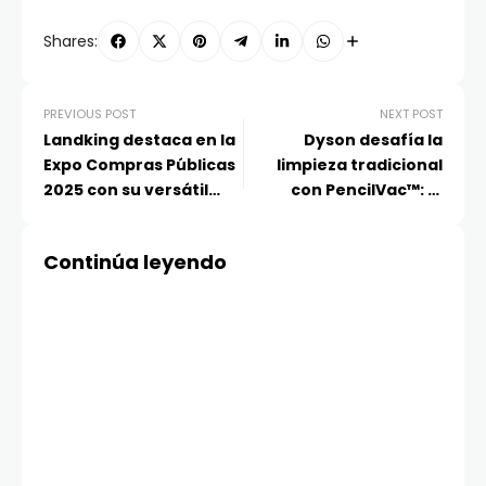
Shares:
PREVIOUS POST
NEXT POST
Landking destaca en la
Dyson desafía la
Expo Compras Públicas
limpieza tradicional
2025 con su versátil
con PencilVac™: la
línea de camiones con
aspiradora más
entrega inmediata
delgada del mundo
Continúa leyendo