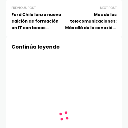
PREVIOUS POST
NEXT POST
Ford Chile lanza nueva
Mes de las
edición de formación
telecomunicaciones:
en IT con becas
Más allá de la conexión,
gratuitas para jóvenes
hacia una conectividad
chilenos
inteligente
Continúa leyendo