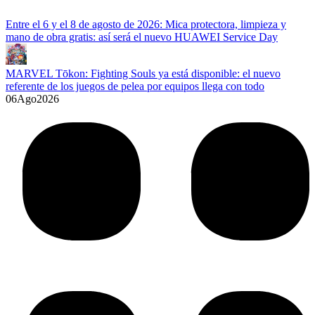
Entre el 6 y el 8 de agosto de 2026: Mica protectora, limpieza y
mano de obra gratis: así será el nuevo HUAWEI Service Day
MARVEL Tōkon: Fighting Souls ya está disponible: el nuevo
referente de los juegos de pelea por equipos llega con todo
06
Ago
2026