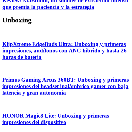
Review: Marathon, un shooter de extracción intenso
que premia la paciencia y la estrategia
Unboxing
KlipXtreme EdgeBuds Ultra: Unboxing y primeras
impresiones, audífonos con ANC híbrido y hasta 26
horas de batería
Primus Gaming Arcus 360BT: Unboxing y primeras
impresiones del headset inalámbrico gamer con baja
latencia y gran autonomía
HONOR Magic8 Lite: Unboxing y primeras
impresiones del dispositivo