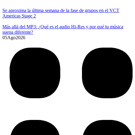
Se aproxima la última semana de la fase de grupos en el VCT
Americas Stage 2
Más allá del MP3: ¿Qué es el audio Hi-Res y por qué tu música
suena diferente?
05
Ago
2026