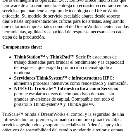
De la estrategia a la operación 24/7, Lenovo ofrece mucho más que
hardware de alto rendimiento: entrega un ecosistema centrado en los
servicios que mantiene al equipo de tecnología de DreamWorks
enfocado. Su modelo de servicio escalable abarca desde soporte
diario hasta implementaciones críticas para los artistas, asegurando
que entornos empresariales como el de DreamWorks cuenten con las
herramientas, agilidad y capacidad de respuesta necesarias en cada
etapa de la producción.
Componentes clave:
ThinkStation™ y ThinkPad™ Serie P:
estaciones de
trabajo diseñadas para brindar el rendimiento y la capacidad
de respuesta que exige la producción cinematográfica
moderna.
Servidores ThinkSystem™ e infraestructura HPC:
alimentan procesos intensivos como renderizado y animación.
NUEVO: TruScale™ Infraestructura como Servicio:
permite escalar recursos de cómputo bajo demanda sin
grandes inversiones de capital. Compatible con todo el
portafolio ThinkSystem™ y ThinkAgile™.
TruScale™ brinda a DreamWorks el control y la seguridad de una
infraestructura on-premises, sumado a monitoreo proactivo 24/7,
servicios gestionados y soporte especializado. Además, apoya los
objetivos de sostenibilidad del estudio ayudando a retirar sistemas