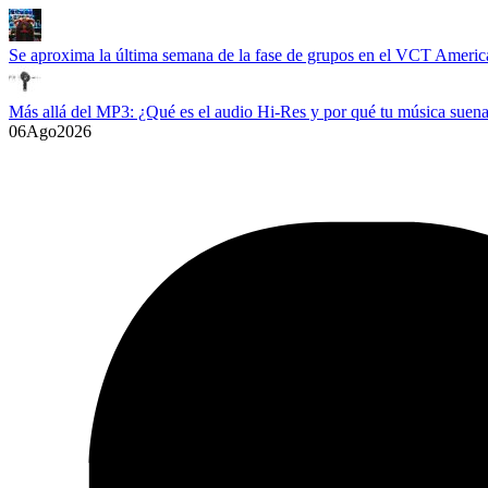
Se aproxima la última semana de la fase de grupos en el VCT Americ
Más allá del MP3: ¿Qué es el audio Hi-Res y por qué tu música suena
06
Ago
2026