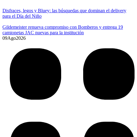
Disfraces, legos y Bluey: las búsquedas que dominan el delivery
para el Día del Niño
Gildemeister renueva compromiso con Bomberos y entrega 19
camionetas JAC nuevas para la institución
09
Ago
2026