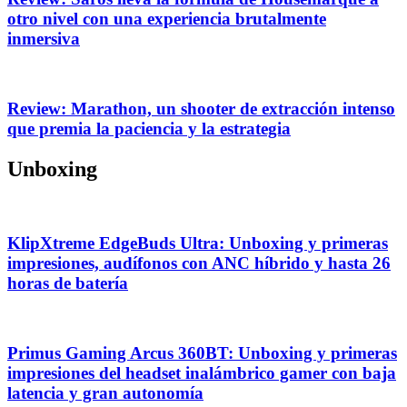
otro nivel con una experiencia brutalmente
inmersiva
Review: Marathon, un shooter de extracción intenso
que premia la paciencia y la estrategia
Unboxing
KlipXtreme EdgeBuds Ultra: Unboxing y primeras
impresiones, audífonos con ANC híbrido y hasta 26
horas de batería
Primus Gaming Arcus 360BT: Unboxing y primeras
impresiones del headset inalámbrico gamer con baja
latencia y gran autonomía