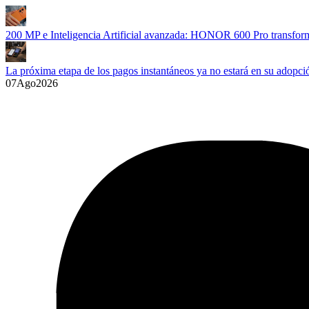
200 MP e Inteligencia Artificial avanzada: HONOR 600 Pro transform
La próxima etapa de los pagos instantáneos ya no estará en su adopció
07
Ago
2026