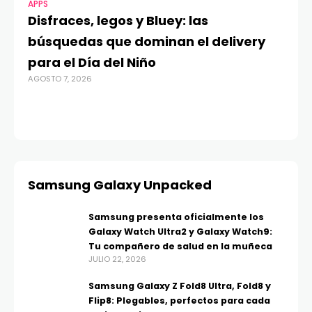
APPS
MO
Disfraces, legos y Bluey: las
G
búsquedas que dominan el delivery
c
para el Día del Niño
c
AGOSTO 7, 2026
in
AGO
Samsung Galaxy Unpacked
Samsung presenta oficialmente los
Galaxy Watch Ultra2 y Galaxy Watch9:
Tu compañero de salud en la muñeca
JULIO 22, 2026
Samsung Galaxy Z Fold8 Ultra, Fold8 y
Flip8: Plegables, perfectos para cada