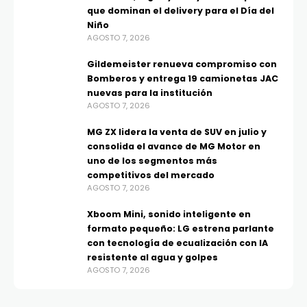
que dominan el delivery para el Día del
Niño
AGOSTO 7, 2026
Gildemeister renueva compromiso con
Bomberos y entrega 19 camionetas JAC
nuevas para la institución
AGOSTO 7, 2026
MG ZX lidera la venta de SUV en julio y
consolida el avance de MG Motor en
uno de los segmentos más
competitivos del mercado
AGOSTO 7, 2026
Xboom Mini, sonido inteligente en
formato pequeño: LG estrena parlante
con tecnología de ecualización con IA
resistente al agua y golpes
AGOSTO 7, 2026