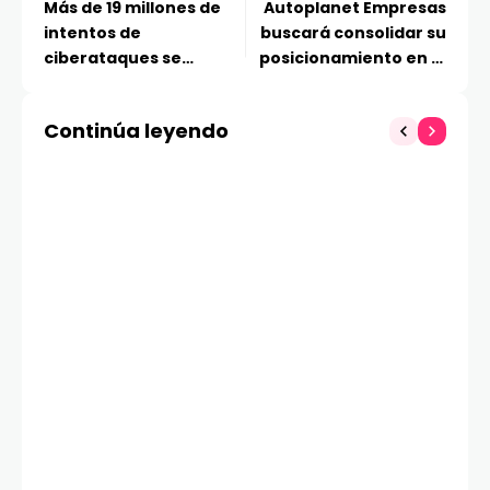
Más de 19 millones de
Autoplanet Empresas
intentos de
buscará consolidar su
ciberataques se
posicionamiento en el
camuflaron en
mercado mayorista en
videojuegos como GTA,
un plazo de dos años
Continúa leyendo
Minecraft y Call of Duty