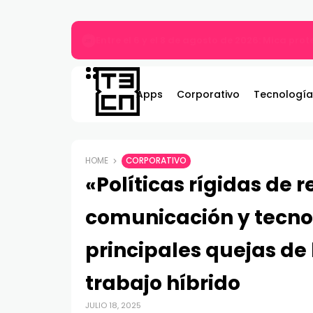
MARVEL Tōkon: Fighting Souls ya está disponi
Apps
Corporativo
Tecnología
HOME
CORPORATIVO
«Políticas rígidas de r
comunicación y tecno
principales quejas de 
trabajo híbrido
JULIO 18, 2025