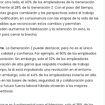
or otro lado, el 40% de los empleadores de la Generación
frente al 28% de la Generación Z. Con el paso del tiempo,
ntes grupos cambiarán y las perspectivas sobre el trabajo
modificarán, en consonancia con las etapas de la vida de las
lexibles que reconozcan estos cambios y permitan
den aumentar la fidelización y la retención. En esto, la
 para cerrar la brecha.
te.
La Generación Z puede destacar, pero no es el único
calidad y confianza. Por ejemplo, el 90% de los empleados
boración. Sin embargo, solo el 32% de los empleadores
boración de alta gama que respalda modelos de trabajo
iempo, la IA está impulsando una revolución en el entorno
n embargo, solo el 44% de los empleadores invierte en ella.
 en las bases de redes, seguridad, IA y colaboración para
futura fuerza laboral híbrida atraerán a los mejores
titivas.
que es fundamental para el liderazgo, solo el 36% de los