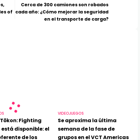
s,
Cerca de 300 camiones son robados
des of
cada año: ¿Cómo mejorar la seguridad
en el transporte de carga?
OS
VIDEOJUEGOS
Tōkon: Fighting
Se aproxima la última
 está disponible: el
semana de la fase de
ferente de los
grupos en el VCT Americas