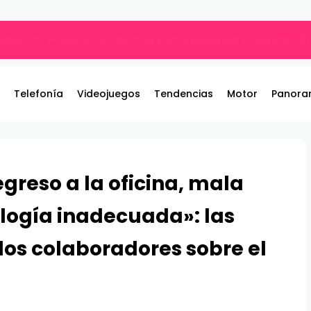
ble: el nuevo referente de los juegos de pelea por equipos llega 
Telefonía
Videojuegos
Tendencias
Motor
Panora
egreso a la oficina, mala
logía inadecuada»: las
los colaboradores sobre el