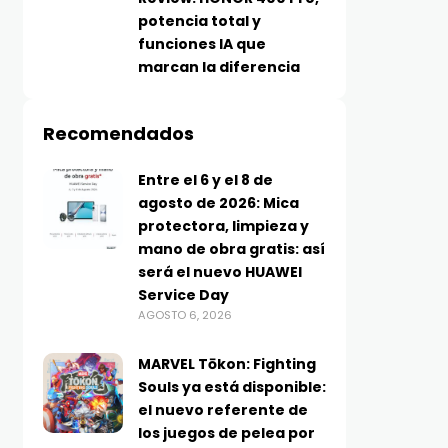
potencia total y
funciones IA que
marcan la diferencia
Recomendados
Entre el 6 y el 8 de
agosto de 2026: Mica
protectora, limpieza y
mano de obra gratis: así
será el nuevo HUAWEI
Service Day
AGOSTO 6, 2026
MARVEL Tōkon: Fighting
Souls ya está disponible:
el nuevo referente de
los juegos de pelea por