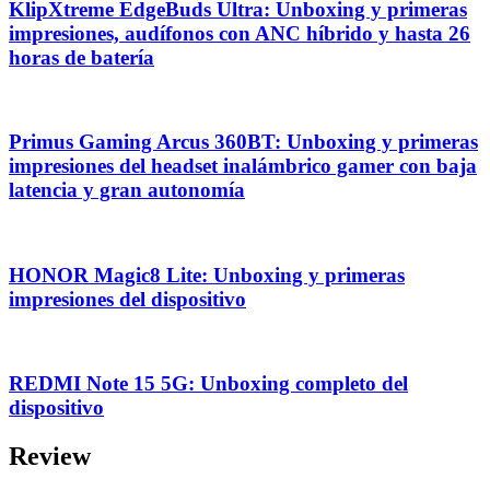
KlipXtreme EdgeBuds Ultra: Unboxing y primeras
impresiones, audífonos con ANC híbrido y hasta 26
horas de batería
Primus Gaming Arcus 360BT: Unboxing y primeras
impresiones del headset inalámbrico gamer con baja
latencia y gran autonomía
HONOR Magic8 Lite: Unboxing y primeras
impresiones del dispositivo
REDMI Note 15 5G: Unboxing completo del
dispositivo
Review