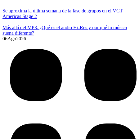
Se aproxima la última semana de la fase de grupos en el VCT
Americas Stage 2
Más allá del MP3: ¿Qué es el audio Hi-Res y por qué tu música
suena diferente?
06
Ago
2026