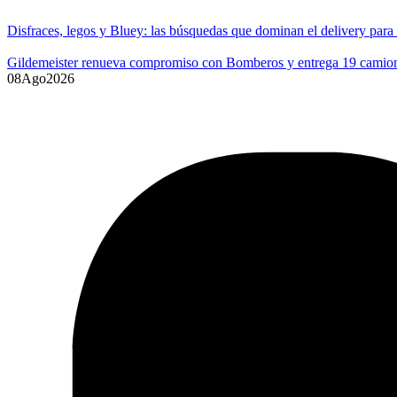
Disfraces, legos y Bluey: las búsquedas que dominan el delivery para
Gildemeister renueva compromiso con Bomberos y entrega 19 camione
08
Ago
2026