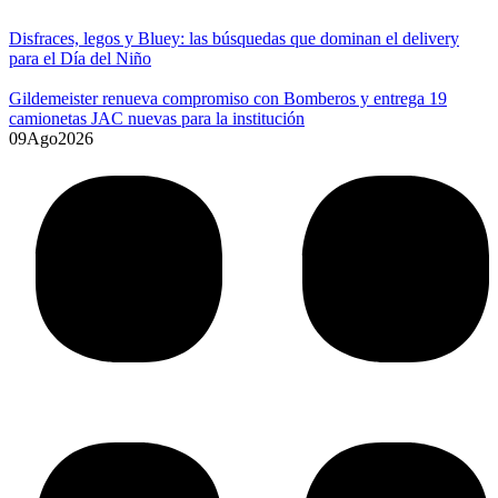
Disfraces, legos y Bluey: las búsquedas que dominan el delivery
para el Día del Niño
Gildemeister renueva compromiso con Bomberos y entrega 19
camionetas JAC nuevas para la institución
09
Ago
2026