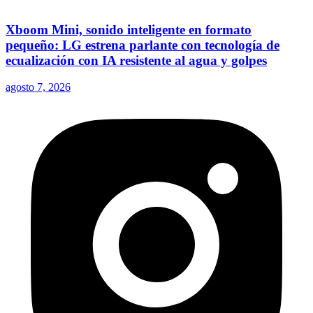
Xboom Mini, sonido inteligente en formato
pequeño: LG estrena parlante con tecnología de
ecualización con IA resistente al agua y golpes
agosto 7, 2026