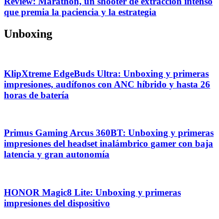
Review: Marathon, un shooter de extracción intenso
que premia la paciencia y la estrategia
Unboxing
KlipXtreme EdgeBuds Ultra: Unboxing y primeras
impresiones, audífonos con ANC híbrido y hasta 26
horas de batería
Primus Gaming Arcus 360BT: Unboxing y primeras
impresiones del headset inalámbrico gamer con baja
latencia y gran autonomía
HONOR Magic8 Lite: Unboxing y primeras
impresiones del dispositivo