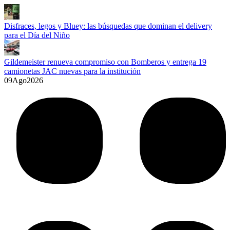
Disfraces, legos y Bluey: las búsquedas que dominan el delivery
para el Día del Niño
Gildemeister renueva compromiso con Bomberos y entrega 19
camionetas JAC nuevas para la institución
09
Ago
2026